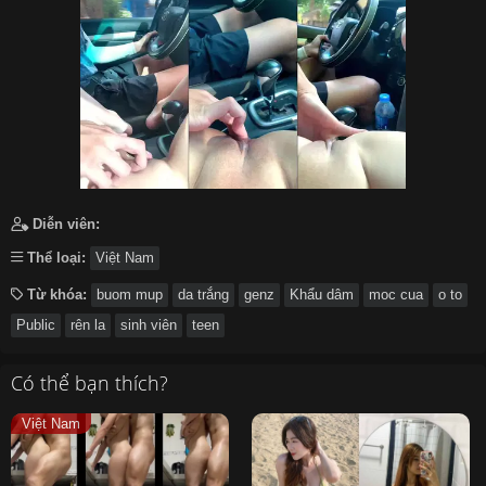
हिन्दी
Español
Italiano
Nederlands
Английский
Diễn viên:
Thể loại:
Việt Nam
Từ khóa:
buom mup
da trắng
genz
Khẩu dâm
moc cua
o to
Public
rên la
sinh viên
teen
Có thể bạn thích?
Việt Nam