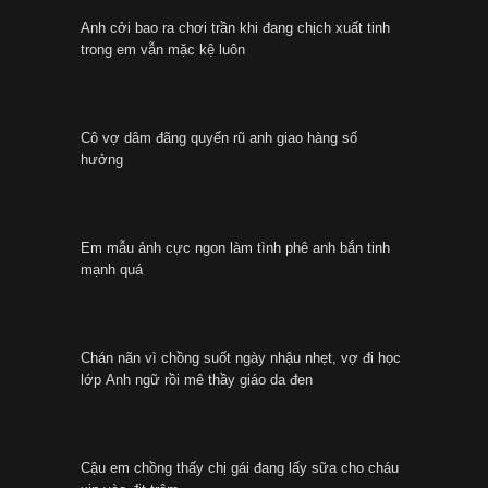
Anh cởi bao ra chơi trần khi đang chịch xuất tinh
trong em vẫn mặc kệ luôn
Cô vợ dâm đãng quyến rũ anh giao hàng số
hưởng
Em mẫu ảnh cực ngon làm tình phê anh bắn tinh
mạnh quá
Chán nãn vì chồng suốt ngày nhậu nhẹt, vợ đi học
lớp Anh ngữ rồi mê thầy giáo da đen
Cậu em chồng thấy chị gái đang lấy sữa cho cháu