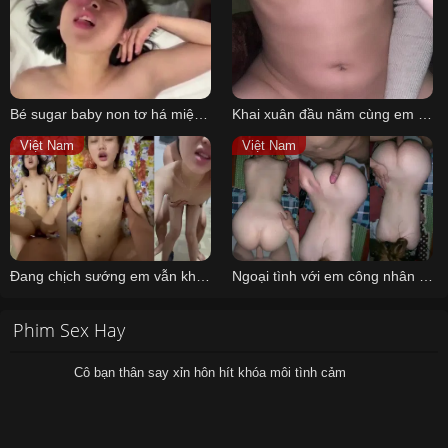
Bé sugar baby non tơ há miệng chờ những dòng tinh nóng hổi từ anh
Khai xuân đầu năm cùng em mình dây 2k5
Việt Nam
Việt Nam
Đang chịch sướng em vẫn không quên cầm điện thoại quay phim làm kỷ niệm
Ngoại tình với em công nhân khu công nghiệp trong phòng trọ em
Phim Sex Hay
Cô bạn thân say xỉn hôn hít khóa môi tình cảm