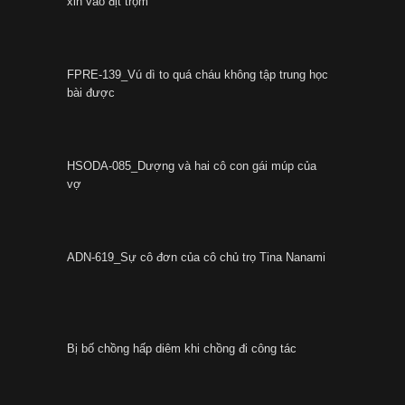
xin vào địt trộm
FPRE-139_Vú dì to quá cháu không tập trung học
bài được
HSODA-085_Dượng và hai cô con gái múp của
vợ
ADN-619_Sự cô đơn của cô chủ trọ Tina Nanami
Bị bố chồng hấp diêm khi chồng đi công tác