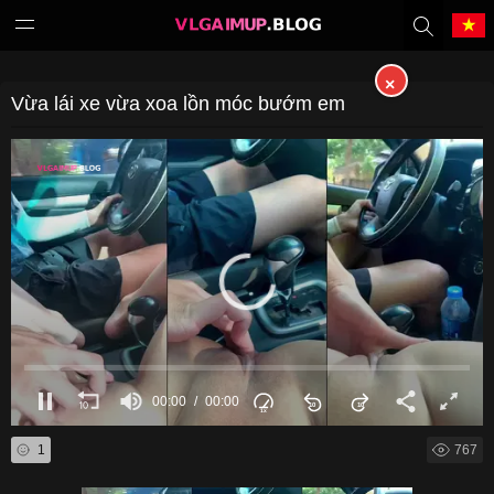
×
Tiếng Việt
中文（繁體）
Vừa lái xe vừa xoa lồn móc bướm em
中文（简体）
English
日本語
한국어
Melayu
ภาษาไทย
Deutsch
Français
00:00
00:00
Indonesia
Filipino
1
767
Português
Türkçe