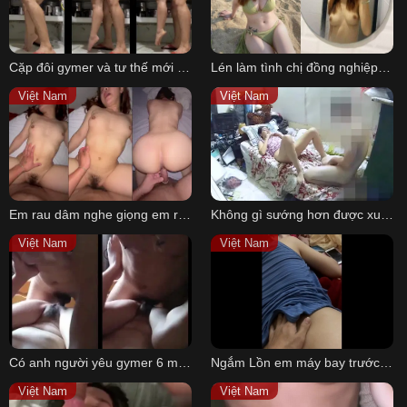
Cặp đôi gymer và tư thế mới lạ với em gái chân ngắn
Lén làm tình chị đồng nghiệp công ty
Việt Nam
Việt Nam
Em rau dâm nghe giọng em rên mà muốn xuất tinh luôn
Không gì sướng hơn được xuất trong tại nhà em – Diễm My founder Dế Lửa
Việt Nam
Việt Nam
Có anh người yêu gymer 6 múi dập như giã gạo em phải hét lên vì sung sướng
Ngắm Lồn em máy bay trước giờ bay
Việt Nam
Việt Nam