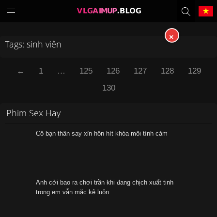
×
Tags: sinh viên
Tiếng Việt
中文（繁體）
←
1
…
125
126
127
128
129
中文（简体）
English
130
日本語
한국어
Phim Sex Hay
Melayu
ภาษาไทย
Cô bạn thân say xỉn hôn hít khóa môi tình cảm
Deutsch
Français
Indonesia
Filipino
Anh cởi bao ra chơi trần khi đang chịch xuất tinh
trong em vẫn mặc kệ luôn
Português
Türkçe