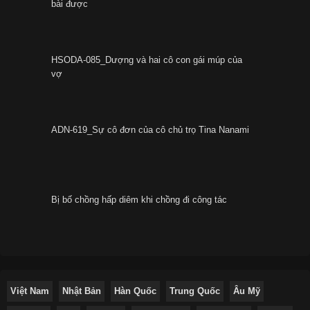
bài được
HSODA-085_Dượng và hai cô con gái múp của
vợ
ADN-619_Sự cô đơn của cô chủ trọ Tina Nanami
Bị bố chồng hấp diêm khi chồng đi công tác
Việt Nam
Nhật Bản
Hàn Quốc
Trung Quốc
Âu Mỹ