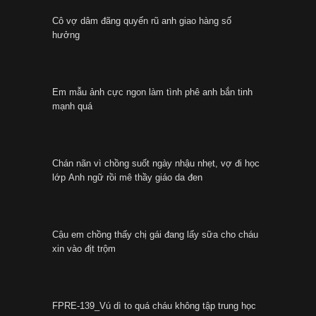
Cô vợ dâm đãng quyến rũ anh giao hàng số
हिन्दी
Español
hưởng
Italiano
Nederlands
Em mẫu ảnh cực ngon làm tình phê anh bắn tinh
mạnh quá
Английский
Chán nãn vì chồng suốt ngày nhậu nhẹt, vợ đi học
lớp Anh ngữ rồi mê thầy giáo da đen
Cậu em chồng thấy chị gái đang lấy sữa cho cháu
xin vào địt trộm
FPRE-139_Vú dì to quá cháu không tập trung học