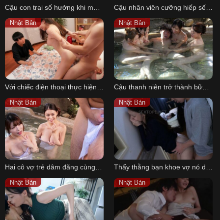
Cậu con trai số hưởng khi mẹ kế là người mẫu nude mà cậu yêu thích
Cậu nhân viên cưỡng hiếp sếp nữ vú to dâm đãng trước ngày nghỉ việc
Nhật Bản
Nhật Bản
Với chiếc điện thoại thực hiện điều ước, chàng trai muốn địt vợ anh hàng xóm ngay trước mặt
Cậu thanh niên trở thành bữa ăn của những quý bà trong khu phố khi chồng không đến
Nhật Bản
Nhật Bản
Hai cô vợ trẻ dâm đãng cùng thanh niên khoai to số hưởng
Thấy thằng bạn khoe vợ nó dâm và địt 3 lần 1 tuần, thanh niên cho bạn luôn cặp sừng
Nhật Bản
Nhật Bản