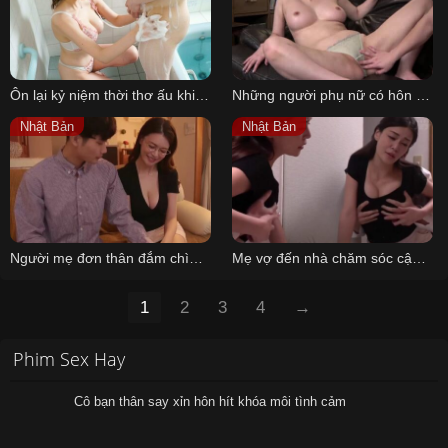
Ôn lại kỷ niệm thời thơ ấu khi tắm cùng người dì mà tôi từng ao ước
Những người phụ nữ có hôn nhân không hạnh phúc cắm sừng chồng với trai trẻ
Nhật Bản
Nhật Bản
Người mẹ đơn thân đắm chìm trong tình dục với gia sư của cậu con trai
Mẹ vợ đến nhà chăm sóc cậu con rể khi con gái đã bỏ nhà ra đi
1
2
3
4
→
Phim Sex Hay
Cô bạn thân say xỉn hôn hít khóa môi tình cảm