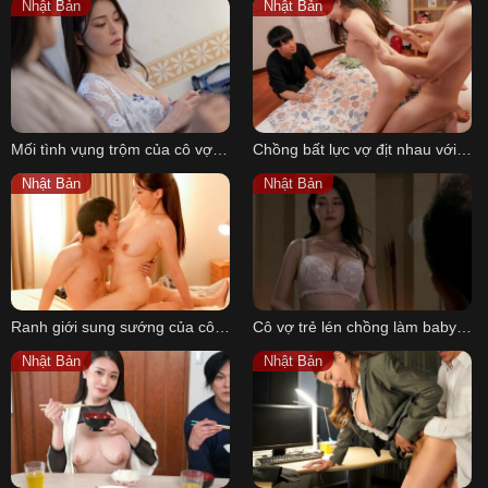
Nhật Bản
Nhật Bản
हिन्दी
Español
Italiano
Nederlands
Mối tình vụng trộm của cô vợ trẻ cùng chàng trai mới lớn
Chồng bất lực vợ địt nhau với hàng xóm để thỏa mãn
Английский
Nhật Bản
Nhật Bản
Ranh giới sung sướng của cô giáo vú to và cậu học trò mới lớn
Cô vợ trẻ lén chồng làm baby của ông chủ cuồng dâm
Nhật Bản
Nhật Bản