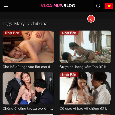
×
Tags: Mary Tachibana
Tiếng Việt
中文（繁體）
Nhật Bản
Nhật Bản
中文（简体）
English
日本語
한국어
Cho bố đút cặc vào lồn con đi, chỉ một chút thôi
Được chị hàng xóm "an ủi" khi bạn gái đi ngoại tình
Melayu
ภาษาไทย
Nhật Bản
Deutsch
Français
Indonesia
Filipino
Chồng đi công tác xa ,vợ ở nhà chịch nhau với sếp và cấp dưới
Cô giáo vì bảo vệ chồng đã bị cậu học trò tống tình mà không thể phản kháng
Português
Türkçe