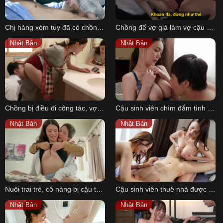
Chị hàng xóm tuy đã có chồng nhưng sở thích săn hồng hài nhi đã ăn vào máu
Chồng để vợ giả làm vợ cậu đồng nghiệp trong 3 giờ nhưng không biết bị địt thật
Nhật Bản
Nhật Bản
Chồng bị điều đi công tác, vợ ở nhà bị sếp cùng cấp dưới cưỡng hiếp
Cậu sinh viên chìm đắm tình dục cùng chị chủ trọ vú to quên cả việc học
Nhật Bản
Nhật Bản
Nuôi trai trẻ, cô nàng bị cậu ta lừa quay video làm tình rồi đăng lên mạng bán
Cậu sinh viên thuê nhà được hai chị gái thỏa mãn lúc đang cô đơn
Nhật Bản
Nhật Bản